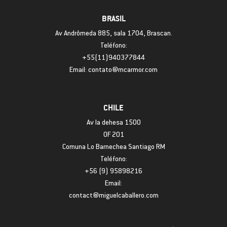
BRASIL
Av Andrômeda 885, sala 1704, Brascan.
Teléfono:
+55(11)940377844
Email: contato@mcarmor.com
CHILE
Av la dehesa 1500
OF 201
Comuna Lo Barnechea Santiago RM
Teléfono:
+56 (9) 95898216
Email:
contact@miguelcaballero.com