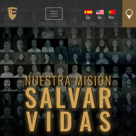
Es
En
Por