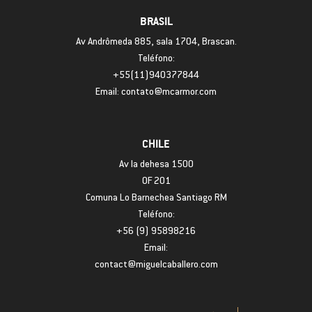
BRASIL
Av Andrômeda 885, sala 1704, Brascan.
Teléfono:
+55(11)940377844
Email: contato@mcarmor.com
CHILE
Av la dehesa 1500
OF 201
Comuna Lo Barnechea Santiago RM
Teléfono:
+56 (9) 95898216
Email:
contact@miguelcaballero.com