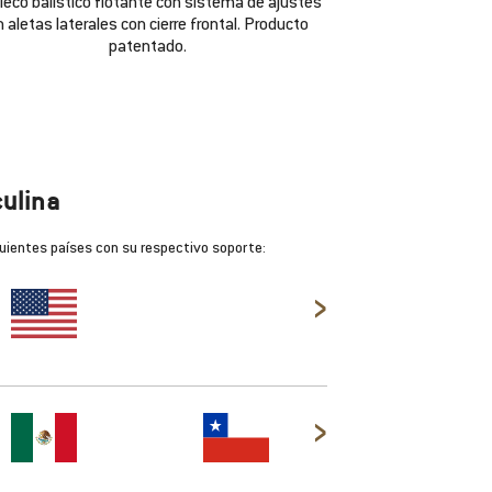
leco balístico flotante con sistema de ajustes
 aletas laterales con cierre frontal. Producto
patentado.
ulina
uientes países con su respectivo soporte:
›
›