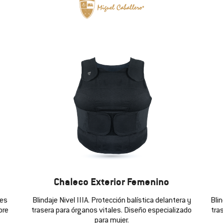
Chaleco Exterior Femenino
les
Blindaje Nivel IIIA. Protección balística delantera y
Blin
bre
trasera para órganos vitales. Diseño especializado
tra
para mujer.