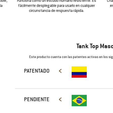
ible,
Funciona como un escudo humano resistente. Es
Cha
da
fácilmente desplegable para usarlo en cualquier
en
circunstancia de respuesta rápida.
Tank Top Masc
Este producto cuenta con las patentes activas en los sig
‹
PATENTADO
‹
PENDIENTE