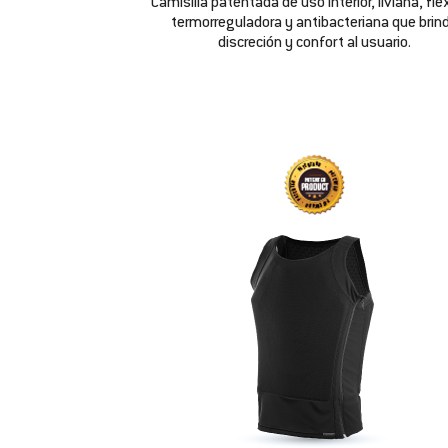
Camisilla patentada de uso interior, liviana, flex
termorreguladora y antibacteriana que brin
discreción y confort al usuario.