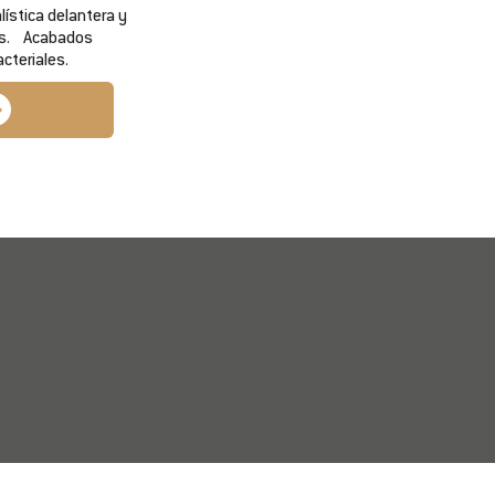
alística delantera y
les. Acabados
cteriales.