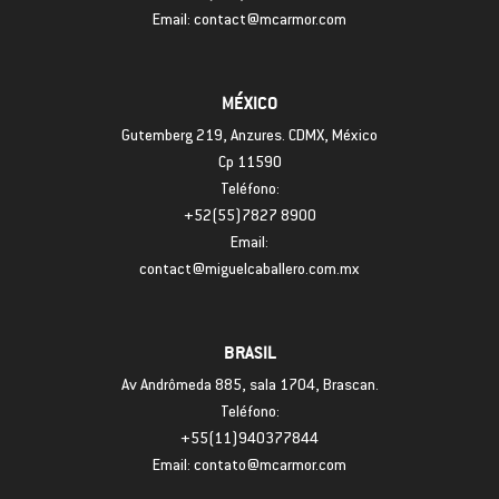
Email: contact@mcarmor.com
MÉXICO
Gutemberg 219, Anzures. CDMX, México
Cp 11590
Teléfono:
+52(55)7827 8900
Email:
contact@miguelcaballero.com.mx
BRASIL
Av Andrômeda 885, sala 1704, Brascan.
Teléfono:
+55(11)940377844
Email: contato@mcarmor.com