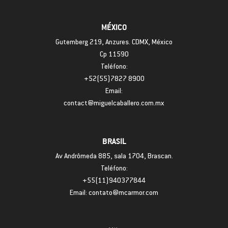
MÉXICO
Gutemberg 219, Anzures. CDMX, México
Cp 11590
Teléfono:
+52(55)7827 8900
Email:
contact@miguelcaballero.com.mx
BRASIL
Av Andrômeda 885, sala 1704, Brascan.
Teléfono:
+55(11)940377844
Email: contato@mcarmor.com