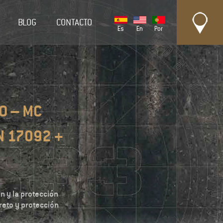
BLOG
CONTACTO
Es
En
Por
O – MC
N 17092 +
n y la protección
reto y protección