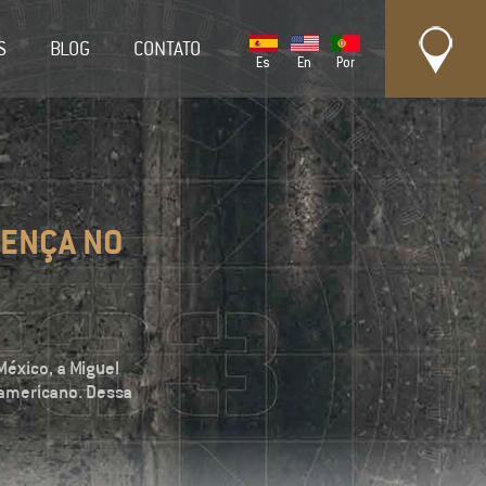
S
BLOG
CONTATO
Es
En
Por
SENÇA NO
éxico, a Miguel
o-americano. Dessa