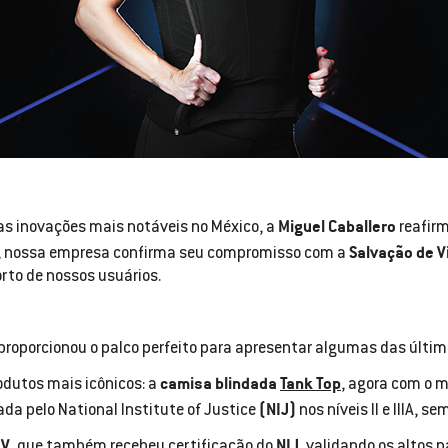
Miguel Caballero
s inovações mais notáveis no México, a
reafirm
Salvação de V
a, nossa empresa confirma seu compromisso com a
to de nossos usuários.
proporcionou o palco perfeito para apresentar algumas das últi
camisa blindada
Tank Top
odutos mais icônicos: a
, agora com o m
(NIJ)
ada pelo National Institute of Justice
nos níveis II e IIIA, 
IV
NIJ
, que também recebeu certificação do
, validando os altos 