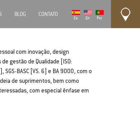
S
BLOG
CONTATO
Es
En
Por
pessoal com inovação, design
 de gestão de Qualidade [ISO:
, SGS-BASC [VS. 6] e BA 9000, com o
 cadeia de suprimentos, bem como
nteressadas, com especial ênfase em