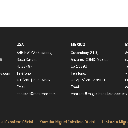
USA
MEXICO
B
546 NW 77 th street,
Gutemberg 219,
A
06
Boca Ratón,
Anzures. CDMX, México
s
FL 33487
Cp 11590
T
ro.com
Teléfono:
Teléfono:
+
+1 (786) 731 3496
+52(55)7827 8900
E
Email:
Email:
c
contact@mcarmor.com
contact@miguelcaballero.com.mx
Youtube
Linkedin
el Caballero Oficial
Miguel Caballero Oficial
Migue