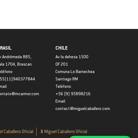
RASIL
CHILE
v Andrômeda 885,
Av la dehesa 1500
ala 1704, Brascan.
OF 201
eléfono:
Comuna Lo Barnechea
55(11)940377844
Santiago RM
mail:
Teléfono:
ontato@mcarmor.com
+56 (9) 95898216
Email:
contact@miguelcaballero.com
X
l Caballero Oficial
Miguel Caballero Oficial